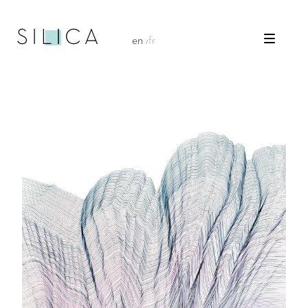
en
fr