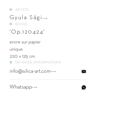
ARTISTE
Gyula Sági
ŒUVRE
'Op.120424'
encre sur papier
unique
220 x 125 cm
DEMANDE D'NFORMATIONS
info@silica-art.com
Whatsapp